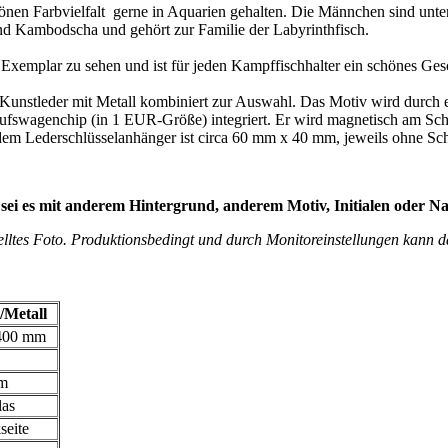
önen Farbvielfalt gerne in Aquarien gehalten. Die Männchen sind unt
d Kambodscha und gehört zur Familie der Labyrinthfisch.
Exemplar zu sehen und ist für jeden Kampffischhalter ein schönes Ge
Kunstleder mit Metall kombiniert zur Auswahl. Das Motiv wird durch ei
ufswagenchip (in 1 EUR-Größe) integriert. Er wird magnetisch am Schl
em Lederschlüsselanhänger ist circa 60 mm x 40 mm, jeweils ohne Sch
ei es mit anderem Hintergrund, anderem Motiv, Initialen oder Na
rstelltes Foto. Produktionsbedingt und durch Monitoreinstellungen kan
/Metall
400 mm
m
las
seite