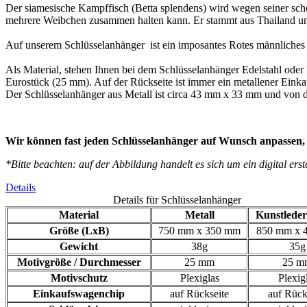
Der siamesische Kampffisch (Betta splendens) wird wegen seiner sch
mehrere Weibchen zusammen halten kann. Er stammt aus Thailand un
Auf unserem Schlüsselanhänger ist ein imposantes Rotes männliches 
Als Material, stehen Ihnen bei dem Schlüsselanhänger Edelstahl oder 
Eurostück (25 mm). Auf der Rückseite ist immer ein metallener Einka
Der Schlüsselanhänger aus Metall ist circa 43 mm x 33 mm und von d
Wir können fast jeden Schlüsselanhänger auf Wunsch anpassen, s
*Bitte beachten: auf der Abbildung handelt es sich um ein digital e
Details
Details für Schlüsselanhänger
Material
Metall
Kunstleder
Größe (LxB)
750 mm x 350 mm
850 mm x 
Gewicht
38g
35g
Motivgröße / Durchmesser
25 mm
25 m
Motivschutz
Plexiglas
Plexig
Einkaufswagenchip
auf Rückseite
auf Rück