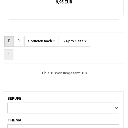
9,95 EUR
Sortieren nach
pro Seite
Sortieren nach
24 pro Seite
1
1
bis
13
(von insgesamt
13
)
BERUFE
BERUFE
THEMA
THEMA