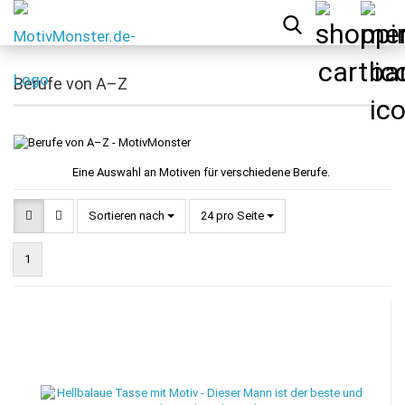
Berufe von A–Z
Eine Auswahl an Motiven für verschiedene Berufe.
Sortieren nach
pro Seite
Sortieren nach
24 pro Seite
1