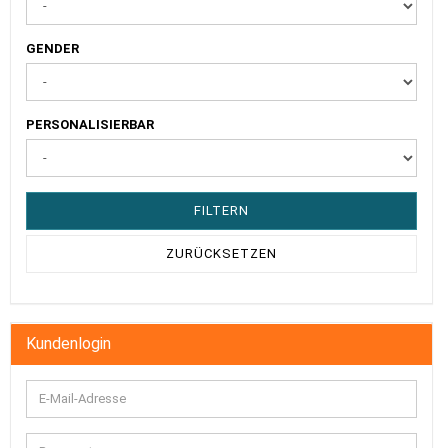
GENDER
GENDER
PERSONALISIERBAR
PERSONALISIERBAR
FILTERN
ZURÜCKSETZEN
Kundenlogin
E-
Mail-
Adresse